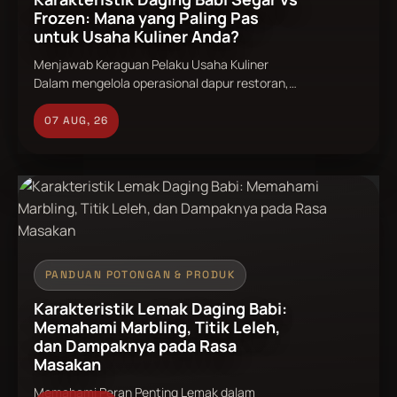
Frozen: Mana yang Paling Pas
untuk Usaha Kuliner Anda?
Menjawab Keraguan Pelaku Usaha Kuliner
Dalam mengelola operasional dapur restoran,
rumah makan, catering, maupun usaha kuliner
non-halal lainnya, keputusan memilih bahan
07 AUG, 26
baku daging adalah fondasi yang sangat
menentukan. Salah satu perdebatan yang
paling sering muncul di kalangan pemilik bisnis
dan juru masak adalah menentukan pilihan
antara daging babi segar vs frozen. Di tengah
masyarakat, masih ...
PANDUAN POTONGAN & PRODUK
Karakteristik Lemak Daging Babi:
Memahami Marbling, Titik Leleh,
dan Dampaknya pada Rasa
Masakan
Memahami Peran Penting Lemak dalam