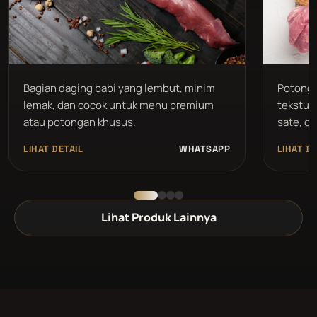
Bagian daging babi yang lembut, minim
Potonga
lemak, dan cocok untuk menu premium
tekstur 
atau potongan khusus.
sate, da
LIHAT DETAIL
WHATSAPP
LIHAT DE
Lihat Produk Lainnya